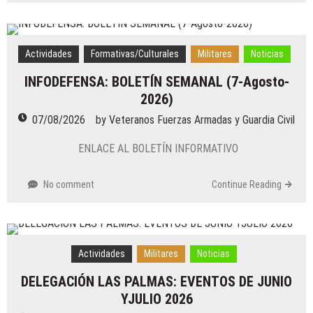
DELEGACIÓN ASTURIAS: CUADERNILLO
DE ACTIVIDADES SEMESTRE 1
08/07/2026
Actividades
Formativas/Culturales
Militares
Noticias
by
Veteranos Fuerzas Armadas y Guardia Civil
INFODEFENSA: BOLETÍN SEMANAL (7-Agosto-
Actividades
/
Generales
/
Noticias
2026)
DELEGACIÓN ALICANTE: VACACIONES
ESTIVALES
07/08/2026
by
Veteranos Fuerzas Armadas y Guardia Civil
07/07/2026
ENLACE AL BOLETÍN INFORMATIVO
by
Veteranos Fuerzas Armadas y Guardia Civil
Actividades
/
Envejecimiento activo
/
Formativas/Culturales
/
Generales
/
Militares
/
Noticias
/
No comment
Continue Reading
Voluntariado
DELEGACIÓN ALMERIA: BOLETÍN
INFORMATIVO SEMESTRE 1
07/07/2026
Actividades
Militares
Noticias
by
Veteranos Fuerzas Armadas y Guardia Civil
DELEGACIÓN LAS PALMAS: EVENTOS DE JUNIO
YJULIO 2026