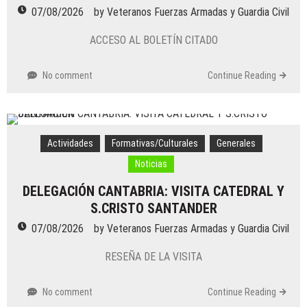
07/08/2026
07/08/2026
by
Veteranos Fuerzas Armadas y Guardia Civil
by
Veteranos Fuerzas Armadas y Guardia Civil
Actividades
/
Militares
/
Noticias
ACCESO AL BOLETÍN CITADO
DELEGACIÓN LAS PALMAS: EVENTOS DE
JUNIO YJULIO 2026
No comment
Continue Reading
05/08/2026
by
Veteranos Fuerzas Armadas y Guardia Civil
Actividades
/
Generales
/
Militares
/
Noticias
DELEGACIÓN VIZCAYA (BIZKAIA): XII
Actividades
Formativas/Culturales
Generales
PROCLAMACIÓN DE SM EL REY
Noticias
24/07/2026
by
Veteranos Fuerzas Armadas y Guardia Civil
DELEGACIÓN CANTABRIA: VISITA CATEDRAL Y
Actividades
/
Formativas/Culturales
/
Generales
/
S.CRISTO SANTANDER
Militares
/
Noticias
DELEGACIÓN SANTANDER: ACTIVIDADES
07/08/2026
by
Veteranos Fuerzas Armadas y Guardia Civil
ANTES DEL VERANO
RESEÑA DE LA VISITA
16/07/2026
by
Veteranos Fuerzas Armadas y Guardia Civil
No comment
Actividades
/
Formativas/Culturales
Continue Reading
/
Generales
/
Militares
/
Noticias
/
Voluntariado