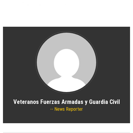
24/07/2026
by
Veteranos Fuerzas Armadas y
Guardia Civil
Actividades
/
Formativas/Culturales
/
Generales
/
Militares
/
Noticias
DELEGACIÓN SANTANDER: ACTIVIDADES
ANTES DEL VERANO
16/07/2026
by
Veteranos Fuerzas Armadas y
Guardia Civil
Actividades
/
Formativas/Culturales
/
Generales
/
Militares
/
Noticias
/
Voluntariado
DELEGACIÓN ASTURIAS: CUADERNILLO
DE ACTIVIDADES SEMESTRE 1
08/07/2026
by
Veteranos Fuerzas Armadas y
Guardia Civil
Actividades
/
Generales
/
Noticias
Veteranos Fuerzas Armadas y Guardia Civil
DELEGACIÓN ALICANTE: VACACIONES
News Reporter
ESTIVALES
07/07/2026
by
Veteranos Fuerzas Armadas y
Guardia Civil