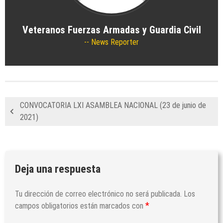
VIRGEN DEL CARMEN
23/07/2026
by
Veteranos Fuerzas Armadas y
Veteranos Fuerzas Armadas y Guardia Civil
Guardia Civil
News Reporter
Actividades
/
Formativas/Culturales
/
Generales
/
Militares
/
Noticias
DELEGACIÓN CIUDAD REAL:
CELEBRACIÓN DE LA VIRGEN DEL
CARMEN (20 Julio 2026)
CONVOCATORIA LXI ASAMBLEA NACIONAL (23 de junio de
23/07/2026
by
Veteranos Fuerzas Armadas y
2021)
Guardia Civil
Actividades
/
Formativas/Culturales
/
Generales
/
Militares
/
Noticias
DELEGACIÓN SANTANDER: ACTIVIDADES
ANTES DEL VERANO
Deja una respuesta
16/07/2026
by
Veteranos Fuerzas Armadas y
Guardia Civil
Tu dirección de correo electrónico no será publicada.
Los
Actividades
/
Formativas/Culturales
/
Generales
/
*
campos obligatorios están marcados con
Militares
/
Noticias
/
Voluntariado
DELEGACIÓN ASTURIAS: CUADERNILLO