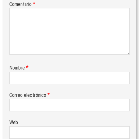
*
Comentario
DE ACTIVIDADES SEMESTRE 1
08/07/2026
by
Veteranos Fuerzas Armadas y
Guardia Civil
Actividades
/
Formativas/Culturales
/
Generales
/
Noticias
DELEGACIÓN VALLADOLID: VISITA A
SEGOVIA Y PESQUERÍAS REALES
08/07/2026
by
Veteranos Fuerzas Armadas y
Guardia Civil
*
Nombre
Actividades
/
Generales
/
Noticias
DELEGACIÓN ALICANTE: VACACIONES
ESTIVALES
*
Correo electrónico
07/07/2026
by
Veteranos Fuerzas Armadas y
Guardia Civil
Actividades
/
Envejecimiento activo
/
Formativas/Culturales
/
Generales
/
Militares
/
Noticias
/
Web
Voluntariado
DELEGACIÓN ALMERIA: BOLETÍN
INFORMATIVO SEMESTRE 1