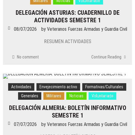
07/08/2026
Militares
Noticias
Voluntariado
by
Veteranos Fuerzas Armadas y Guardia Civil
DELEGACIÓN ASTURIAS: CUADERNILLO DE
Actividades
/
Militares
/
Noticias
ACTIVIDADES SEMESTRE 1
DELEGACIÓN LAS PALMAS: EVENTOS DE
JUNIO YJULIO 2026
08/07/2026
by
Veteranos Fuerzas Armadas y Guardia Civil
05/08/2026
RESUMEN ACTIVIDADES
by
Veteranos Fuerzas Armadas y Guardia Civil
Actividades
/
Generales
/
Militares
/
Noticias
DELEGACIÓN VIZCAYA (BIZKAIA): XII
No comment
Continue Reading
PROCLAMACIÓN DE SM EL REY
24/07/2026
by
Veteranos Fuerzas Armadas y Guardia Civil
Actividades
/
Formativas/Culturales
/
Generales
/
Actividades
Envejecimiento activo
Formativas/Culturales
Militares
/
Noticias
Generales
Militares
Noticias
Voluntariado
DELEGACIÓN SANTANDER: ACTIVIDADES
ANTES DEL VERANO
DELEGACIÓN ALMERIA: BOLETÍN INFORMATIVO
SEMESTRE 1
16/07/2026
by
Veteranos Fuerzas Armadas y Guardia Civil
07/07/2026
by
Veteranos Fuerzas Armadas y Guardia Civil
Actividades
/
Formativas/Culturales
/
Generales
/
Militares
/
Noticias
/
Voluntariado