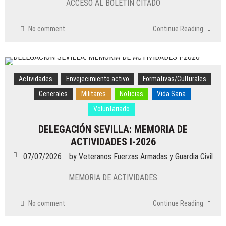
ACCESO AL BOLETÍN CITADO
DELEGACIÓN ASTURIAS: CUADERNILLO
DE ACTIVIDADES SEMESTRE 1
No comment
Continue Reading
08/07/2026
by
Veteranos Fuerzas Armadas y Guardia Civil
Actividades
/
Generales
/
Noticias
DELEGACIÓN ALICANTE: VACACIONES
Actividades
Envejecimiento activo
Formativas/Culturales
ESTIVALES
Generales
Militares
Noticias
Vida Sana
07/07/2026
Voluntariado
by
Veteranos Fuerzas Armadas y Guardia Civil
Actividades
/
Envejecimiento activo
/
DELEGACIÓN SEVILLA: MEMORIA DE
Formativas/Culturales
/
Generales
/
Militares
/
Noticias
/
ACTIVIDADES I-2026
Voluntariado
DELEGACIÓN ALMERIA: BOLETÍN
07/07/2026
by
Veteranos Fuerzas Armadas y Guardia Civil
INFORMATIVO SEMESTRE 1
MEMORIA DE ACTIVIDADES
07/07/2026
by
Veteranos Fuerzas Armadas y Guardia Civil
No comment
Continue Reading