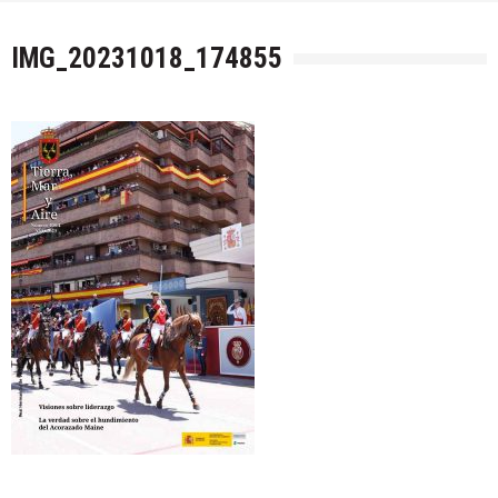
Militares
/
Noticias
/
Voluntariado
DELEGACIÓN MENORCA: BOLETÍN 89
IMG_20231018_174855
07/08/2026
by
Veteranos Fuerzas Armadas y Guardia Civil
Actividades
/
Formativas/Culturales
/
Generales
/
Noticias
DELEGACIÓN CANTABRIA: VISITA
CATEDRAL Y S.CRISTO SANTANDER
07/08/2026
by
Veteranos Fuerzas Armadas y Guardia Civil
Actividades
/
Formativas/Culturales
/
Militares
/
Noticias
INFODEFENSA: BOLETÍN SEMANAL (7-
Agosto-2026)
07/08/2026
by
Veteranos Fuerzas Armadas y Guardia Civil
Actividades
/
Militares
/
Noticias
DELEGACIÓN LAS PALMAS: EVENTOS DE
JUNIO YJULIO 2026