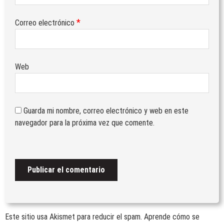
DELEGACIÓN ALICANTE: VACACIONES
*
Correo electrónico
ESTIVALES
07/07/2026
by
Veteranos Fuerzas Armadas y Guardia Civil
Actividades
/
Envejecimiento activo
/
Web
Formativas/Culturales
/
Generales
/
Militares
/
Noticias
/
Voluntariado
DELEGACIÓN ALMERIA: BOLETÍN
INFORMATIVO SEMESTRE 1
Guarda mi nombre, correo electrónico y web en este
07/07/2026
navegador para la próxima vez que comente.
by
Veteranos Fuerzas Armadas y Guardia Civil
Actividades
/
Envejecimiento activo
/
Formativas/Culturales
/
Generales
/
Militares
/
Noticias
/
Vida Sana
/
Voluntariado
DELEGACIÓN SEVILLA: MEMORIA DE
ACTIVIDADES I-2026
07/07/2026
by
Veteranos Fuerzas Armadas y Guardia Civil
Este sitio usa Akismet para reducir el spam.
Aprende cómo se