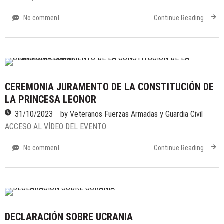
DELEGACIÓN ASTURIAS: CUADERNILLO
No comment
Continue Reading
DE ACTIVIDADES SEMESTRE 1
08/07/2026
by
Veteranos Fuerzas Armadas y Guardia Civil
Actividades
/
Generales
/
Noticias
DELEGACIÓN ALICANTE: VACACIONES
ESTIVALES
CEREMONIA JURAMENTO DE LA CONSTITUCIÓN DE
LA PRINCESA LEONOR
07/07/2026
by
Veteranos Fuerzas Armadas y Guardia Civil
31/10/2023
by
Veteranos Fuerzas Armadas y Guardia Civil
Actividades
/
Envejecimiento activo
/
ACCESO AL VÍDEO DEL EVENTO
Formativas/Culturales
/
Generales
/
Militares
/
Noticias
/
Voluntariado
No comment
Continue Reading
DELEGACIÓN ALMERIA: BOLETÍN
INFORMATIVO SEMESTRE 1
07/07/2026
by
Veteranos Fuerzas Armadas y Guardia Civil
DECLARACIÓN SOBRE UCRANIA