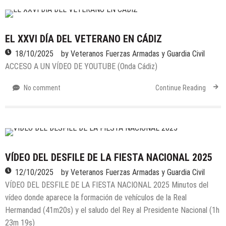
07/08/2026
by
Veteranos Fuerzas Armadas y Guardia Civil
Actividades
/
Militares
/
Noticias
DELEGACIÓN LAS PALMAS: EVENTOS DE
EL XXVI DÍA DEL VETERANO EN CÁDIZ
JUNIO YJULIO 2026
18/10/2025
by
Veteranos Fuerzas Armadas y Guardia Civil
05/08/2026
ACCESO A UN VÍDEO DE YOUTUBE (Onda Cádiz)
by
Veteranos Fuerzas Armadas y Guardia Civil
Actividades
/
Generales
/
Militares
/
Noticias
No comment
Continue Reading
DELEGACIÓN VIZCAYA (BIZKAIA): XII
PROCLAMACIÓN DE SM EL REY
24/07/2026
by
Veteranos Fuerzas Armadas y Guardia Civil
Actividades
/
Formativas/Culturales
/
Generales
/
Militares
/
Noticias
VÍDEO DEL DESFILE DE LA FIESTA NACIONAL 2025
DELEGACIÓN SANTANDER: ACTIVIDADES
12/10/2025
by
Veteranos Fuerzas Armadas y Guardia Civil
ANTES DEL VERANO
VÍDEO DEL DESFILE DE LA FIESTA NACIONAL 2025 Minutos del
16/07/2026
vídeo donde aparece la formación de vehículos de la Real
by
Veteranos Fuerzas Armadas y Guardia Civil
Hermandad (41m20s) y el saludo del Rey al Presidente Nacional (1h
Actividades
/
Formativas/Culturales
/
Generales
/
23m 19s)
Militares
/
Noticias
/
Voluntariado