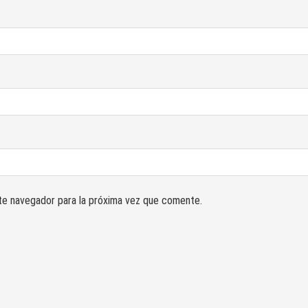
 Civil
/
Generales
/
Militares
/
Noticias
/
Voluntariado
IVO SEMESTRE 1
 Civil
te navegador para la próxima vez que comente.