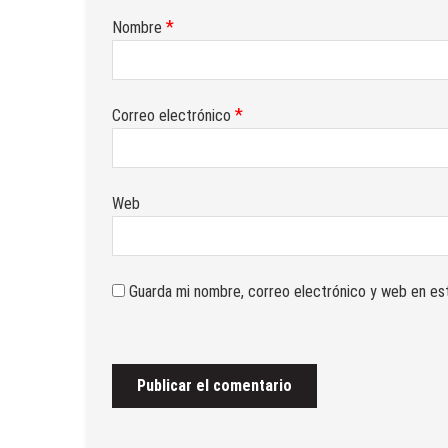
07/07/2026
by
Veteranos Fuerzas Armadas y Guardia
*
Nombre
Actividades
/
Envejecimiento activo
/
Formativas/Culturales
DELEGACIÓN ALMERIA: BOLETÍN INFORMAT
07/07/2026
by
Veteranos Fuerzas Armadas y Guardia
*
Correo electrónico
Web
Guarda mi nombre, correo electrónico y web en es