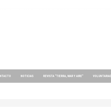
s Fas y Gc
NTACTO
NOTICIAS
REVISTA “TIERRA, MAR Y AIRE”
VOLUNTARIA