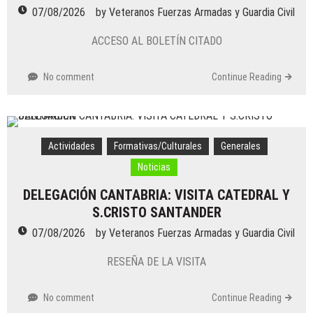
07/08/2026
07/08/2026
by
Veteranos Fuerzas Armadas y Guardia Civil
by
Veteranos Fuerzas Armadas y Guardia Civil
Actividades
/
Militares
/
Noticias
ACCESO AL BOLETÍN CITADO
DELEGACIÓN LAS PALMAS: EVENTOS DE
JUNIO YJULIO 2026
No comment
Continue Reading
05/08/2026
by
Veteranos Fuerzas Armadas y Guardia Civil
Actividades
/
Generales
/
Militares
/
Noticias
DELEGACIÓN VIZCAYA (BIZKAIA): XII
Actividades
Formativas/Culturales
Generales
PROCLAMACIÓN DE SM EL REY
Noticias
24/07/2026
by
Veteranos Fuerzas Armadas y Guardia Civil
DELEGACIÓN CANTABRIA: VISITA CATEDRAL Y
Actividades
/
Formativas/Culturales
/
Generales
/
S.CRISTO SANTANDER
Militares
/
Noticias
DELEGACIÓN SANTANDER: ACTIVIDADES
07/08/2026
by
Veteranos Fuerzas Armadas y Guardia Civil
ANTES DEL VERANO
RESEÑA DE LA VISITA
16/07/2026
by
Veteranos Fuerzas Armadas y Guardia Civil
No comment
Actividades
/
Formativas/Culturales
Continue Reading
/
Generales
/
Militares
/
Noticias
/
Voluntariado