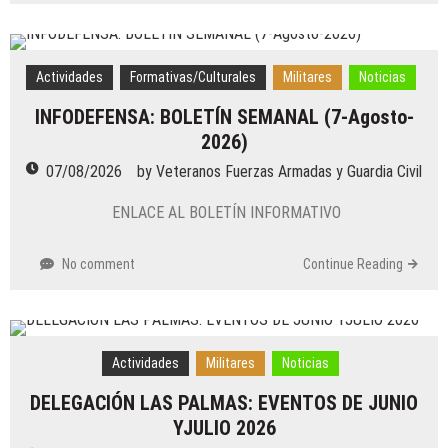
DELEGACIÓN ASTURIAS: CUADERNILLO
DE ACTIVIDADES SEMESTRE 1
08/07/2026
Actividades
Formativas/Culturales
Militares
Noticias
by
Veteranos Fuerzas Armadas y Guardia Civil
INFODEFENSA: BOLETÍN SEMANAL (7-Agosto-
Actividades
/
Generales
/
Noticias
2026)
DELEGACIÓN ALICANTE: VACACIONES
ESTIVALES
07/08/2026
by
Veteranos Fuerzas Armadas y Guardia Civil
07/07/2026
ENLACE AL BOLETÍN INFORMATIVO
by
Veteranos Fuerzas Armadas y Guardia Civil
Actividades
/
Envejecimiento activo
/
Formativas/Culturales
/
Generales
/
Militares
/
Noticias
/
No comment
Continue Reading
Voluntariado
DELEGACIÓN ALMERIA: BOLETÍN
INFORMATIVO SEMESTRE 1
07/07/2026
Actividades
Militares
Noticias
by
Veteranos Fuerzas Armadas y Guardia Civil
DELEGACIÓN LAS PALMAS: EVENTOS DE JUNIO
YJULIO 2026