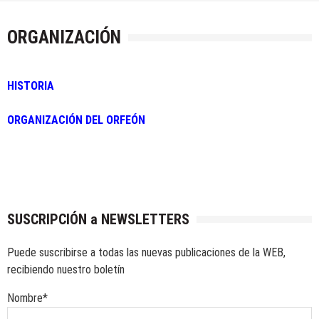
DELEGACIÓN TARRAGONA: VISITA
INSTITUCIONAL DELEGADO DEFENSA
ORGANIZACIÓN
08/08/2026
by
Veteranos Fuerzas Armadas y Guardia Civil
Actividades
/
Formativas/Culturales
/
Generales
/
HISTORIA
Militares
/
Noticias
/
Voluntariado
DELEGACIÓN MENORCA: BOLETÍN 89
ORGANIZACIÓN DEL ORFEÓN
07/08/2026
by
Veteranos Fuerzas Armadas y Guardia Civil
Actividades
/
Formativas/Culturales
/
Generales
/
Noticias
DELEGACIÓN CANTABRIA: VISITA
CATEDRAL Y S.CRISTO SANTANDER
SUSCRIPCIÓN a NEWSLETTERS
07/08/2026
by
Veteranos Fuerzas Armadas y Guardia Civil
Puede suscribirse a todas las nuevas publicaciones de la WEB,
Actividades
/
Formativas/Culturales
/
Militares
/
Noticias
recibiendo nuestro boletín
INFODEFENSA: BOLETÍN SEMANAL (7-
Nombre*
Agosto-2026)