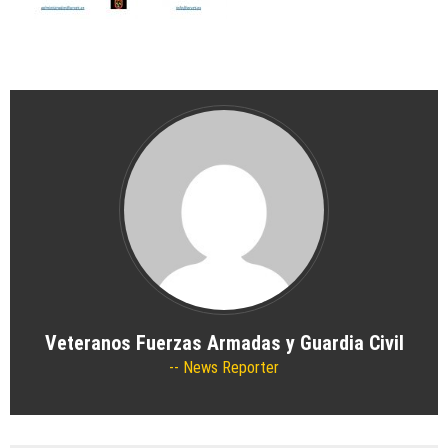
24/07/2026
by
Veteranos Fuerzas Armadas y
Guardia Civil
Actividades
/
Formativas/Culturales
/
Generales
/
Militares
/
Noticias
DELEGACIÓN SANTANDER: ACTIVIDADES
ANTES DEL VERANO
16/07/2026
by
Veteranos Fuerzas Armadas y
Guardia Civil
Actividades
/
Formativas/Culturales
/
Generales
/
Militares
/
Noticias
/
Voluntariado
DELEGACIÓN ASTURIAS: CUADERNILLO
DE ACTIVIDADES SEMESTRE 1
08/07/2026
by
Veteranos Fuerzas Armadas y
Guardia Civil
Actividades
/
Generales
/
Noticias
Veteranos Fuerzas Armadas y Guardia Civil
DELEGACIÓN ALICANTE: VACACIONES
News Reporter
ESTIVALES
07/07/2026
by
Veteranos Fuerzas Armadas y
Guardia Civil