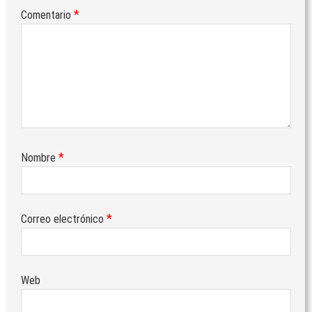
*
Comentario
DELEGACIÓN ALICANTE: VACACIONES
ESTIVALES
07/07/2026
by
Veteranos Fuerzas Armadas y
Guardia Civil
Actividades
/
Envejecimiento activo
/
Formativas/Culturales
/
Generales
/
Militares
/
Noticias
/
Voluntariado
DELEGACIÓN ALMERIA: BOLETÍN
INFORMATIVO SEMESTRE 1
*
Nombre
07/07/2026
by
Veteranos Fuerzas Armadas y
Guardia Civil
Actividades
/
Envejecimiento activo
/
Formativas/Culturales
/
Generales
/
Militares
/
Noticias
/
*
Correo electrónico
Vida Sana
/
Voluntariado
DELEGACIÓN SEVILLA: MEMORIA DE
ACTIVIDADES I-2026
07/07/2026
by
Veteranos Fuerzas Armadas y
Web
Guardia Civil